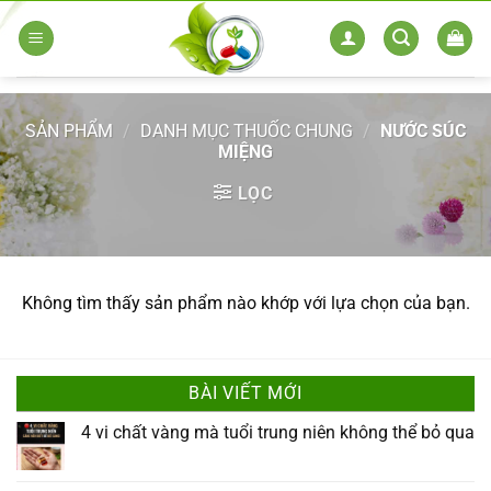
Skip
to
content
SẢN PHẨM
/
DANH MỤC THUỐC CHUNG
/
NƯỚC SÚC
MIỆNG
LỌC
Không tìm thấy sản phẩm nào khớp với lựa chọn của bạn.
BÀI VIẾT MỚI
4 vi chất vàng mà tuổi trung niên không thể bỏ qua