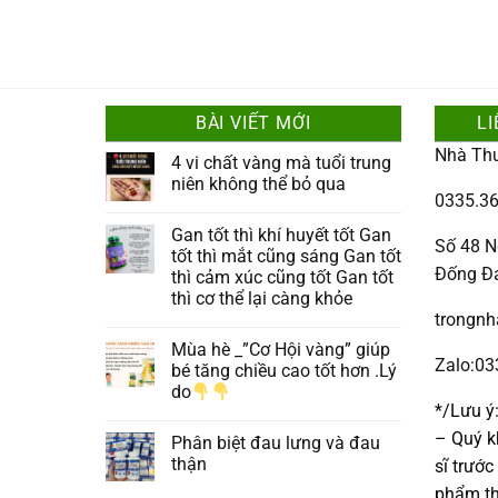
BÀI VIẾT MỚI
LI
Nhà Th
4 vi chất vàng mà tuổi trung
niên không thể bỏ qua
0335.36
Gan tốt thì khí huyết tốt Gan
Số 48 N
tốt thì mắt cũng sáng Gan tốt
Đống Đ
thì cảm xúc cũng tốt Gan tốt
thì cơ thể lại càng khỏe
trongn
Mùa hè _”Cơ Hội vàng” giúp
Zalo:0
bé tăng chiều cao tốt hơn .Lý
do
*/Lưu ý
– Quý k
Phân biệt đau lưng và đau
thận
sĩ trướ
phẩm th