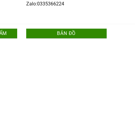
Zalo:0335366224
HẨM
BẢN ĐỒ