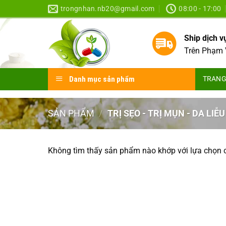
Skip
trongnhan.nb20@gmail.com
08:00 - 17:00
to
content
Ship dịch 
Trên Phạm 
Danh mục sản phẩm
TRANG
SẢN PHẨM
/
TRỊ SẸO - TRỊ MỤN - DA LIỄU
Không tìm thấy sản phẩm nào khớp với lựa chọn 