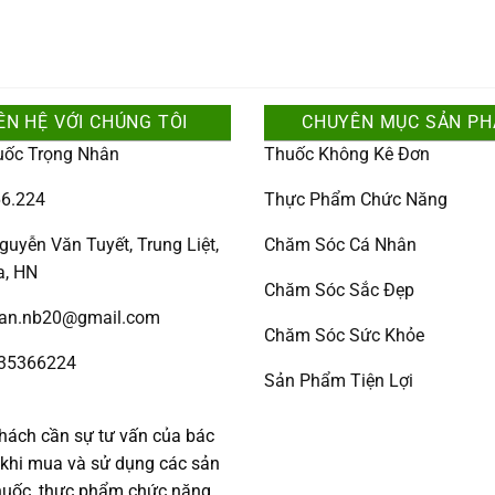
ÊN HỆ VỚI CHÚNG TÔI
CHUYÊN MỤC SẢN P
uốc Trọng Nhân
Thuốc Không Kê Đơn
6.224
Thực Phẩm Chức Năng
guyễn Văn Tuyết, Trung Liệt,
Chăm Sóc Cá Nhân
a, HN
Chăm Sóc Sắc Đẹp
han.nb20@gmail.com
Chăm Sóc Sức Khỏe
335366224
Sản Phẩm Tiện Lợi
:
hách cần sự tư vấn của bác
c khi mua và sử dụng các sản
uốc, thực phẩm chức năng