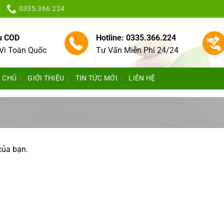
0335.366.224
vụ COD
Hotline: 0335.366.224
Vi Toàn Quốc
Tư Vấn Miễn Phí 24/24
 CHỦ
GIỚI THIỆU
TIN TỨC MỚI
LIÊN HỆ
của bạn.