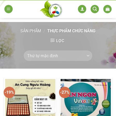
Skip
to
content
SẢN PHẨM
/
THỰC PHẨM CHỨC NĂNG
LỌC
-19%
-27%