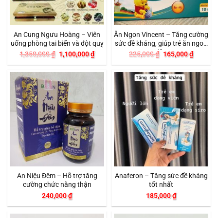
An Cung Ngưu Hoàng – Viên
Ăn Ngon Vincent – Tăng cường
uống phòng tai biến và đột quỵ
sức đề kháng, giúp trẻ ăn ngon
miệng
Giá
Giá
Giá
Giá
1,350,000
₫
1,100,000
₫
225,000
₫
165,000
₫
gốc
hiện
gốc
hiện
là:
tại
là:
tại
1,350,000 ₫.
là:
225,000 ₫.
là:
1,100,000 ₫.
165,000
An Niệu Đêm – Hỗ trợ tăng
Anaferon – Tăng sức đề kháng
cường chức năng thận
tốt nhất
240,000
₫
185,000
₫