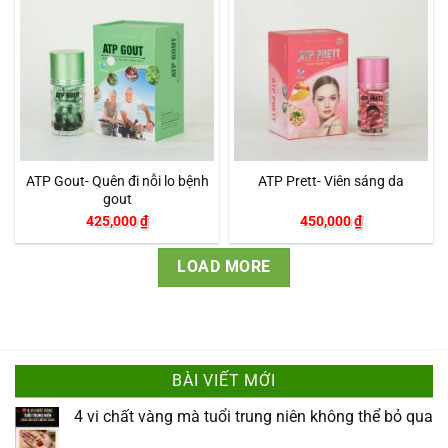
ATP Gout- Quên đi nỗi lo bệnh
ATP Prett- Viên sáng da
gout
425,000
₫
450,000
₫
LOAD MORE
BÀI VIẾT MỚI
4 vi chất vàng mà tuổi trung niên không thể bỏ qua