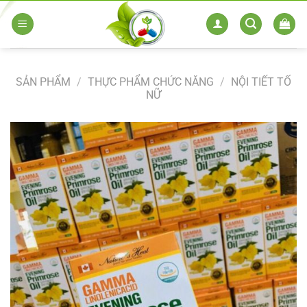
Skip
to
content
SẢN PHẨM
/
THỰC PHẨM CHỨC NĂNG
/
NỘI TIẾT TỐ
NỮ