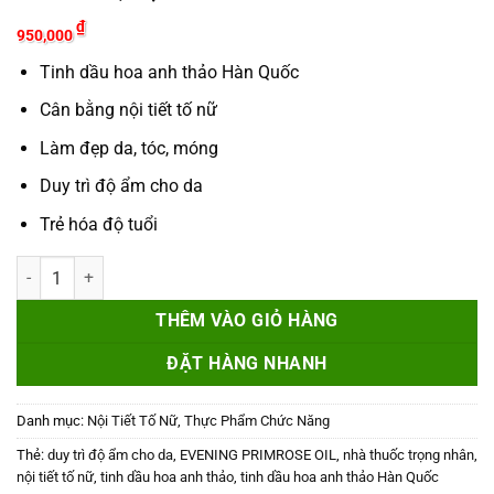
₫
950,000
Tinh dầu hoa anh thảo Hàn Quốc
Cân bằng nội tiết tố nữ
Làm đẹp da, tóc, móng
Duy trì độ ẩm cho da
Trẻ hóa độ tuổi
EVENING PRIMROSE OIL - Tinh Dầu Hoa Anh Thảo, Nội Tiết Tố Nữ s
THÊM VÀO GIỎ HÀNG
ĐẶT HÀNG NHANH
Danh mục:
Nội Tiết Tố Nữ
,
Thực Phẩm Chức Năng
Thẻ:
duy trì độ ẩm cho da
,
EVENING PRIMROSE OIL
,
nhà thuốc trọng nhân
,
nội tiết tố nữ
,
tinh dầu hoa anh thảo
,
tinh dầu hoa anh thảo Hàn Quốc