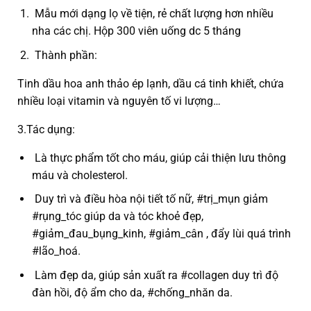
Mẫu mới dạng lọ về tiện, rẻ chất lượng hơn nhiều
nha các chị. Hộp 300 viên uống dc 5 tháng
Thành phần:
Tinh dầu hoa anh thảo ép lạnh, dầu cá tinh khiết, chứa
nhiều loại vitamin và nguyên tố vi lượng…
3.Tác dụng:
Là thực phẩm tốt cho máu, giúp cải thiện lưu thông
máu và cholesterol.
Duy trì và điều hòa nội tiết tố nữ, #trị_mụn giảm
#rụng_tóc giúp da và tóc khoẻ đẹp,
#giảm_đau_bụng_kinh, #giảm_cân , đẩy lùi quá trình
#lão_hoá.
Làm đẹp da, giúp sản xuất ra #collagen duy trì độ
đàn hồi, độ ẩm cho da, #chống_nhăn da.