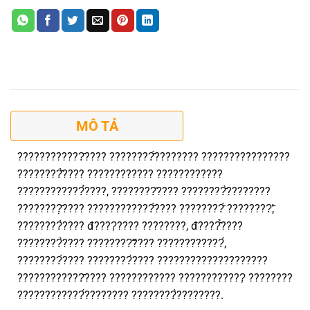
MÔ TẢ
????????????̂???? ????????̂́???????? ????????????????
????????̂̀???? ???????????? ????????????
????????????̉????, ????????̂???? ????????̆̀????????
????????̣̂???? ????????????̂́???? ????????̂́ ????????̛̃,
????????̀???? đ????̣???? ????????, đ????̂̉????
????????̀???? ????????̃???? ????????????́,
????????́???? ????????̀???? ????????????????????
????????????̂???? ???????????? ????????????̣ ????????
????????????́???????? ????????̀????????.