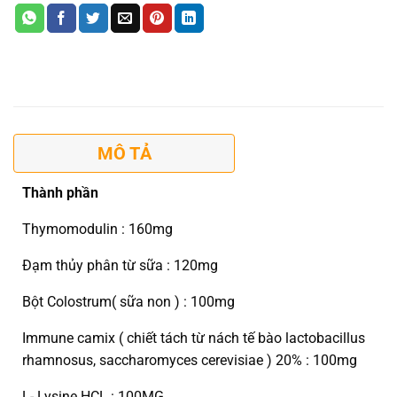
MÔ TẢ
Thành phần
Thymomodulin : 160mg
Đạm thủy phân từ sữa : 120mg
Bột Colostrum( sữa non ) : 100mg
Immune camix ( chiết tách từ nách tế bào lactobacillus
rhamnosus, saccharomyces cerevisiae ) 20% : 100mg
L- Lysine HCL : 100MG