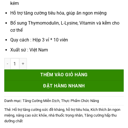
kém
Hỗ trợ tăng cường tiêu hóa, giúp ăn ngon miệng
Bổ sung Thymomodulin, L-Lysine, Vitamin và kẽm cho
cơ thể
Quy cách : Hộp 3 vỉ * 10 viên
Xuất sứ : Việt Nam
Thymodulin - Tăng cường sức đề kháng số lượng
THÊM VÀO GIỎ HÀNG
ĐẶT HÀNG NHANH
Danh mục:
Tăng Cường Miễn Dịch
,
Thực Phẩm Chức Năng
Thẻ:
Hỗ trợ tăng cường sức đề kháng
,
hỗ trợ tiêu hóa
,
Kích thích ăn ngon
miệng
,
nâng cao sức khỏe
,
nhà thuốc trọng nhân
,
Tăng cường hấp thu
dưỡng chất