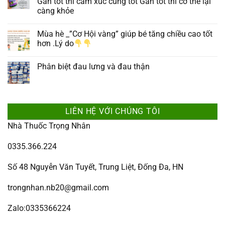
Gan tốt thì cảm xúc cũng tốt Gan tốt thì cơ thể lại
càng khỏe
Mùa hè _”Cơ Hội vàng” giúp bé tăng chiều cao tốt
hơn .Lý do
Phân biệt đau lưng và đau thận
LIÊN HỆ VỚI CHÚNG TÔI
Nhà Thuốc Trọng Nhân
0335.366.224
Số 48 Nguyễn Văn Tuyết, Trung Liệt, Đống Đa, HN
trongnhan.nb20@gmail.com
Zalo:0335366224