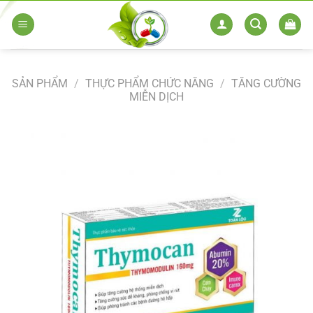
Skip
to
content
SẢN PHẨM
/
THỰC PHẨM CHỨC NĂNG
/
TĂNG CƯỜNG
MIỄN DỊCH