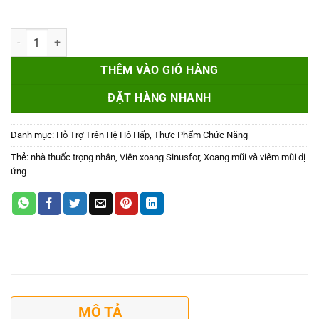
VIÊN XOANG SINUSFOR- Hỗ Trợ Làm Giảm Các Triệu Chứng Của Viê
THÊM VÀO GIỎ HÀNG
ĐẶT HÀNG NHANH
Danh mục:
Hỗ Trợ Trên Hệ Hô Hấp
,
Thực Phẩm Chức Năng
Thẻ:
nhà thuốc trọng nhân
,
Viên xoang Sinusfor
,
Xoang mũi và viêm mũi dị
ứng
MÔ TẢ