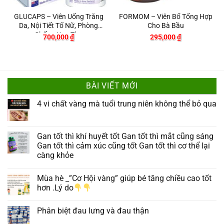
GLUCAPS – Viên Uống Trắng
FORMOM – Viên Bổ Tổng Hợp
Da, Nội Tiết Tố Nữ, Phòng
Cho Bà Bầu
Chống Ung Thư
700,000
₫
295,000
₫
BÀI VIẾT MỚI
4 vi chất vàng mà tuổi trung niên không thể bỏ qua
Gan tốt thì khí huyết tốt Gan tốt thì mắt cũng sáng
Gan tốt thì cảm xúc cũng tốt Gan tốt thì cơ thể lại
càng khỏe
Mùa hè _”Cơ Hội vàng” giúp bé tăng chiều cao tốt
hơn .Lý do
Phân biệt đau lưng và đau thận