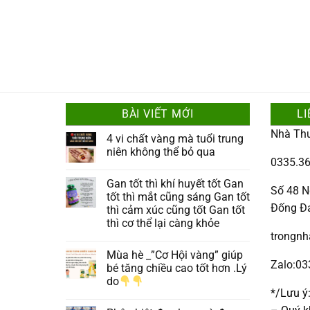
BÀI VIẾT MỚI
LI
Nhà Th
4 vi chất vàng mà tuổi trung
niên không thể bỏ qua
0335.36
Gan tốt thì khí huyết tốt Gan
Số 48 N
tốt thì mắt cũng sáng Gan tốt
Đống Đ
thì cảm xúc cũng tốt Gan tốt
thì cơ thể lại càng khỏe
trongn
Mùa hè _”Cơ Hội vàng” giúp
Zalo:0
bé tăng chiều cao tốt hơn .Lý
do
*/Lưu ý