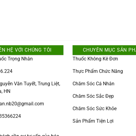
ÊN HỆ VỚI CHÚNG TÔI
CHUYÊN MỤC SẢN P
uốc Trọng Nhân
Thuốc Không Kê Đơn
6.224
Thực Phẩm Chức Năng
guyễn Văn Tuyết, Trung Liệt,
Chăm Sóc Cá Nhân
a, HN
Chăm Sóc Sắc Đẹp
han.nb20@gmail.com
Chăm Sóc Sức Khỏe
335366224
Sản Phẩm Tiện Lợi
: