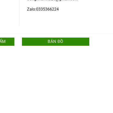
Zalo:0335366224
HẨM
BẢN ĐỒ