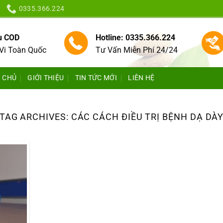
0335.366.224
vụ COD
Hotline: 0335.366.224
Vi Toàn Quốc
Tư Vấn Miễn Phí 24/24
 CHỦ
GIỚI THIỆU
TIN TỨC MỚI
LIÊN HỆ
TAG ARCHIVES:
CÁC CÁCH ĐIỀU TRỊ BỆNH DẠ DÀ