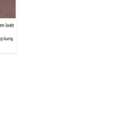
êm loét
ng bụng