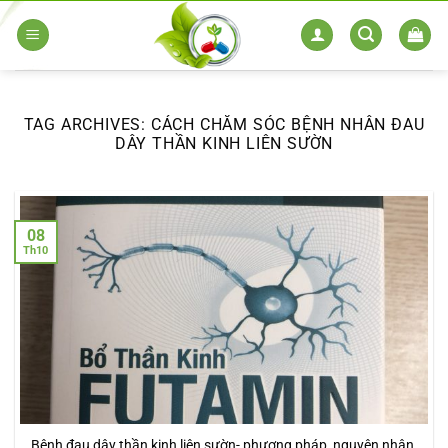
Skip
to
content
TAG ARCHIVES:
CÁCH CHĂM SÓC BỆNH NHÂN ĐAU
DÂY THẦN KINH LIÊN SƯỜN
08
Th10
Bệnh đau dây thần kinh liên sườn- phương pháp, nguyên nhân,