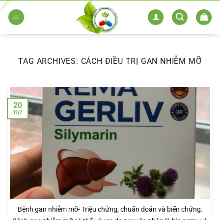
Skip
to
content
TAG ARCHIVES:
CÁCH ĐIỀU TRỊ GAN NHIỄM MỠ
20
Th7
Bệnh gan nhiễm mỡ- Triệu chứng, chuẩn đoán và biến chứng.