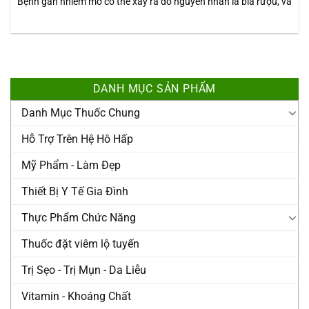
Bệnh gan nhiễm mỡ có thể xảy ra do nguyên nhân là bia rượu, và
DANH MỤC SẢN PHẨM
Danh Mục Thuốc Chung
Hỗ Trợ Trên Hệ Hô Hấp
Mỹ Phẩm - Làm Đẹp
Thiết Bị Y Tế Gia Đình
Thực Phẩm Chức Năng
Thuốc đặt viêm lộ tuyến
Trị Sẹo - Trị Mụn - Da Liễu
Vitamin - Khoáng Chất