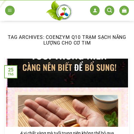
Skip
to
content
TAG ARCHIVES:
COENZYM Q10 TRẠM SẠCH NĂNG
LƯỢNG CHO CƠ TIM
25
Th5
4 vi chất vàng mà tuổi trung niên không thể bỏ qua