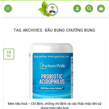
Skip
to
content
TAG ARCHIVES:
ĐẦU BỤNG CHƯỚNG BỤNG
19
Th7
Men tiêu hoá – Chỉ định, chống chỉ định và các thắc mắc khi sử
dụng men tiêu hoá