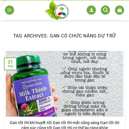
Skip
to
content
TAG ARCHIVES:
GAN CÓ CHỨC NĂNG DỰ TRỮ
21
Th5
Gan tốt thì khí huyết tốt Gan tốt thì mắt cũng sáng Gan tốt thì
cảm xúc cũng tốt Gan tốt thì cơ thể lại càng khỏe