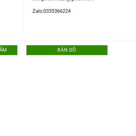
Zalo:0335366224
HẨM
BẢN ĐỒ