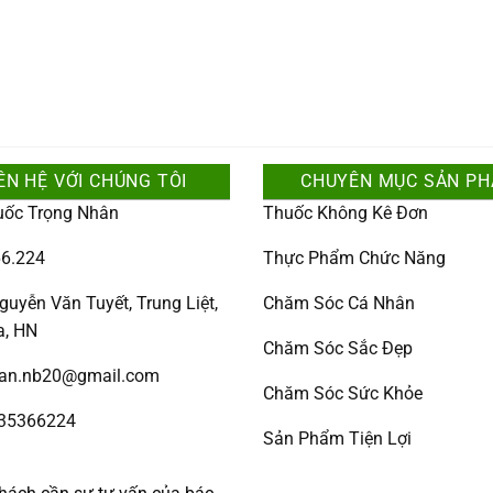
ÊN HỆ VỚI CHÚNG TÔI
CHUYÊN MỤC SẢN P
uốc Trọng Nhân
Thuốc Không Kê Đơn
6.224
Thực Phẩm Chức Năng
guyễn Văn Tuyết, Trung Liệt,
Chăm Sóc Cá Nhân
a, HN
Chăm Sóc Sắc Đẹp
han.nb20@gmail.com
Chăm Sóc Sức Khỏe
335366224
Sản Phẩm Tiện Lợi
: