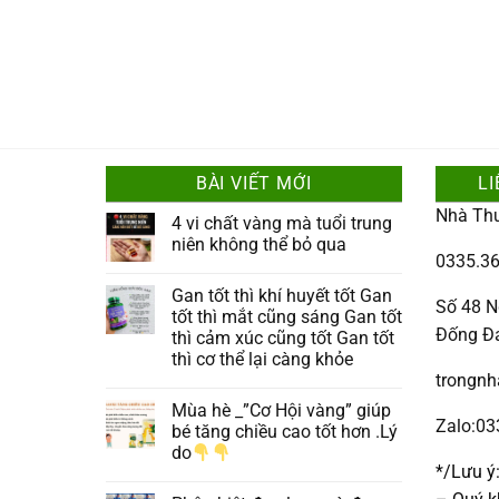
BÀI VIẾT MỚI
LI
Nhà Th
4 vi chất vàng mà tuổi trung
niên không thể bỏ qua
0335.36
Gan tốt thì khí huyết tốt Gan
Số 48 N
tốt thì mắt cũng sáng Gan tốt
Đống Đ
thì cảm xúc cũng tốt Gan tốt
thì cơ thể lại càng khỏe
trongn
Mùa hè _”Cơ Hội vàng” giúp
Zalo:0
bé tăng chiều cao tốt hơn .Lý
do
*/Lưu ý