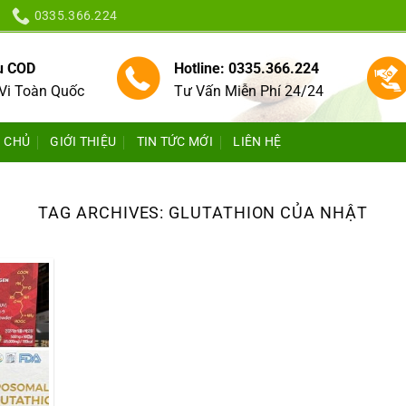
0335.366.224
vụ COD
Hotline: 0335.366.224
Vi Toàn Quốc
Tư Vấn Miễn Phí 24/24
 CHỦ
GIỚI THIỆU
TIN TỨC MỚI
LIÊN HỆ
TAG ARCHIVES:
GLUTATHION CỦA NHẬT