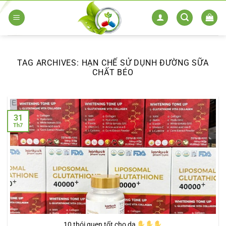
Skip
to
content
TAG ARCHIVES:
HẠN CHẾ SỬ DỤNH ĐƯỜNG SỮA
CHẤT BÉO
31
Th7
10 thói quen tốt cho da