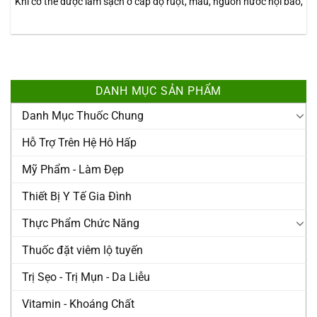
Khi cơ thể được làm sạch ở cấp độ ruột, máu, nguồn nước nội bào,
DANH MỤC SẢN PHẨM
Danh Mục Thuốc Chung
Hỗ Trợ Trên Hệ Hô Hấp
Mỹ Phẩm - Làm Đẹp
Thiết Bị Y Tế Gia Đình
Thực Phẩm Chức Năng
Thuốc đặt viêm lộ tuyến
Trị Sẹo - Trị Mụn - Da Liễu
Vitamin - Khoáng Chất