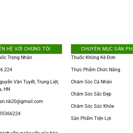
ÊN HỆ VỚI CHÚNG TÔI
CHUYÊN MỤC SẢN P
uốc Trọng Nhân
Thuốc Không Kê Đơn
6.224
Thực Phẩm Chức Năng
guyễn Văn Tuyết, Trung Liệt,
Chăm Sóc Cá Nhân
a, HN
Chăm Sóc Sắc Đẹp
han.nb20@gmail.com
Chăm Sóc Sức Khỏe
335366224
Sản Phẩm Tiện Lợi
: