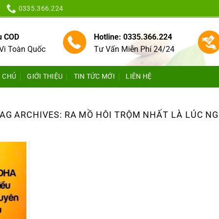
0335.366.224
vụ COD
Hotline: 0335.366.224
Vi Toàn Quốc
Tư Vấn Miễn Phí 24/24
 CHỦ
GIỚI THIỆU
TIN TỨC MỚI
LIÊN HỆ
AG ARCHIVES:
RA MỒ HÔI TRỘM NHẤT LÀ LÚC N