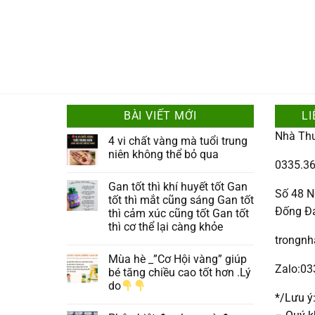
BÀI VIẾT MỚI
LI
Nhà Th
4 vi chất vàng mà tuổi trung
niên không thể bỏ qua
0335.36
Gan tốt thì khí huyết tốt Gan
Số 48 N
tốt thì mắt cũng sáng Gan tốt
Đống Đ
thì cảm xúc cũng tốt Gan tốt
thì cơ thể lại càng khỏe
trongn
Mùa hè _”Cơ Hội vàng” giúp
Zalo:0
bé tăng chiều cao tốt hơn .Lý
do
*/Lưu ý