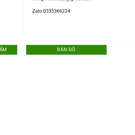
Zalo:0335366224
HẨM
BẢN ĐỒ