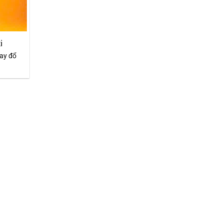
i
hay đổ