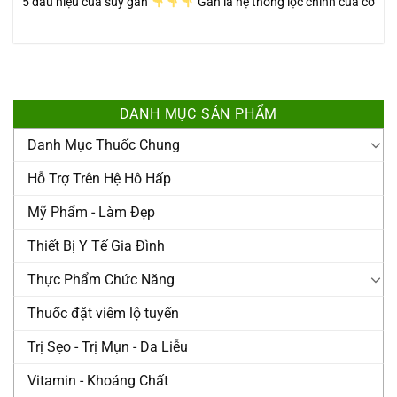
5 dấu hiệu của suy gan
Gan là hệ thống lọc chính của cơ
DANH MỤC SẢN PHẨM
Danh Mục Thuốc Chung
Hỗ Trợ Trên Hệ Hô Hấp
Mỹ Phẩm - Làm Đẹp
Thiết Bị Y Tế Gia Đình
Thực Phẩm Chức Năng
Thuốc đặt viêm lộ tuyến
Trị Sẹo - Trị Mụn - Da Liễu
Vitamin - Khoáng Chất