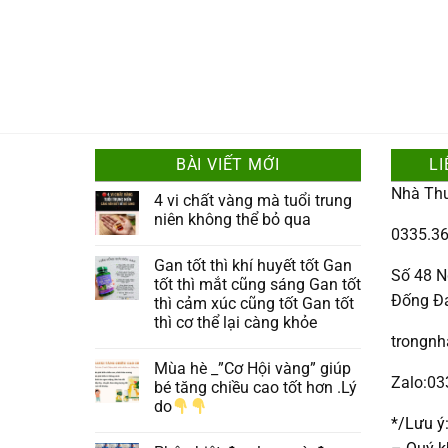
BÀI VIẾT MỚI
LI
Nhà Th
4 vi chất vàng mà tuổi trung
niên không thể bỏ qua
0335.36
Gan tốt thì khí huyết tốt Gan
Số 48 N
tốt thì mắt cũng sáng Gan tốt
Đống Đ
thì cảm xúc cũng tốt Gan tốt
thì cơ thể lại càng khỏe
trongn
Mùa hè _”Cơ Hội vàng” giúp
Zalo:0
bé tăng chiều cao tốt hơn .Lý
do
*/Lưu ý