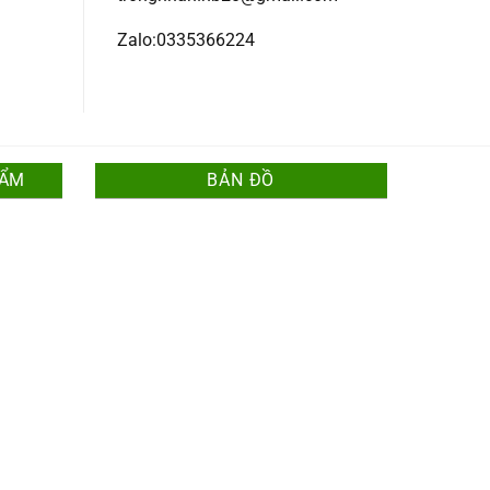
Zalo:0335366224
HẨM
BẢN ĐỒ