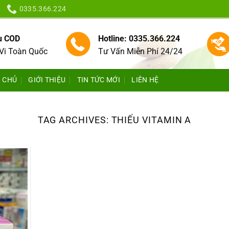
0335.366.224
vụ COD
Hotline: 0335.366.224
Vi Toàn Quốc
Tư Vấn Miễn Phí 24/24
 CHỦ
GIỚI THIỆU
TIN TỨC MỚI
LIÊN HỆ
TAG ARCHIVES:
THIẾU VITAMIN A