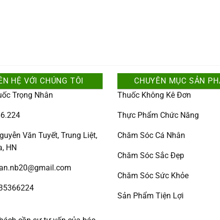
ÊN HỆ VỚI CHÚNG TÔI
CHUYÊN MỤC SẢN P
uốc Trọng Nhân
Thuốc Không Kê Đơn
6.224
Thực Phẩm Chức Năng
guyễn Văn Tuyết, Trung Liệt,
Chăm Sóc Cá Nhân
a, HN
Chăm Sóc Sắc Đẹp
han.nb20@gmail.com
Chăm Sóc Sức Khỏe
335366224
Sản Phẩm Tiện Lợi
: