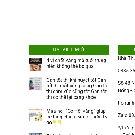
BÀI VIẾT MỚI
LI
Nhà Th
4 vi chất vàng mà tuổi trung
niên không thể bỏ qua
0335.36
Gan tốt thì khí huyết tốt Gan
Số 48 N
tốt thì mắt cũng sáng Gan tốt
Đống Đ
thì cảm xúc cũng tốt Gan tốt
thì cơ thể lại càng khỏe
trongn
Mùa hè _”Cơ Hội vàng” giúp
Zalo:0
bé tăng chiều cao tốt hơn .Lý
do
*/Lưu ý