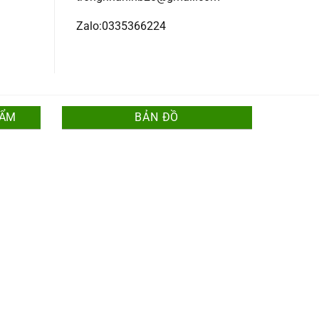
Zalo:0335366224
HẨM
BẢN ĐỒ