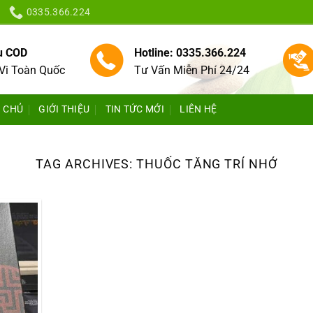
0335.366.224
vụ COD
Hotline: 0335.366.224
Vi Toàn Quốc
Tư Vấn Miễn Phí 24/24
 CHỦ
GIỚI THIỆU
TIN TỨC MỚI
LIÊN HỆ
TAG ARCHIVES:
THUỐC TĂNG TRÍ NHỚ