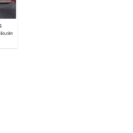
G
ão,cân