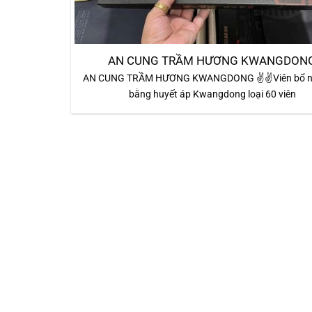
AN CUNG TRẦM HƯƠNG KWANGDON
AN CUNG TRẦM HƯƠNG KWANGDONG ✌️✌️Viên bổ n
bằng huyết áp Kwangdong loại 60 viên