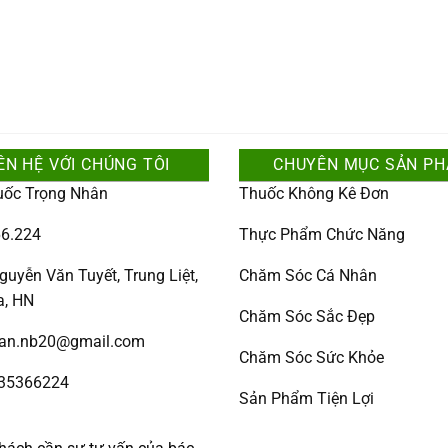
ÊN HỆ VỚI CHÚNG TÔI
CHUYÊN MỤC SẢN P
uốc Trọng Nhân
Thuốc Không Kê Đơn
6.224
Thực Phẩm Chức Năng
guyễn Văn Tuyết, Trung Liệt,
Chăm Sóc Cá Nhân
a, HN
Chăm Sóc Sắc Đẹp
han.nb20@gmail.com
Chăm Sóc Sức Khỏe
335366224
Sản Phẩm Tiện Lợi
: