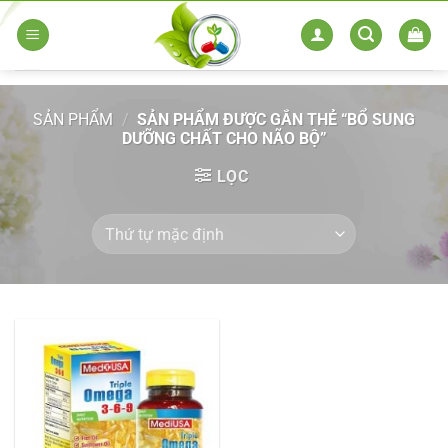
Skip
to
content
SẢN PHẨM
/
SẢN PHẨM ĐƯỢC GẮN THẺ “BỔ SUNG
DƯỠNG CHẤT CHO NÃO BỘ”
LỌC