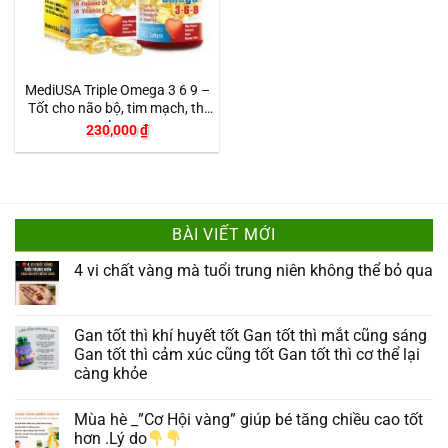
MediUSA Triple Omega 3 6 9 –
Tốt cho não bộ, tim mạch, thị
lực
230,000
₫
BÀI VIẾT MỚI
4 vi chất vàng mà tuổi trung niên không thể bỏ qua
Gan tốt thì khí huyết tốt Gan tốt thì mắt cũng sáng
Gan tốt thì cảm xúc cũng tốt Gan tốt thì cơ thể lại
càng khỏe
Mùa hè _”Cơ Hội vàng” giúp bé tăng chiều cao tốt
hơn .Lý do