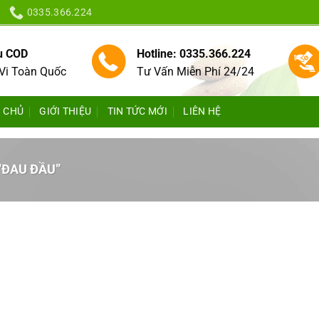
0335.366.224
vụ COD
Hotline: 0335.366.224
Vi Toàn Quốc
Tư Vấn Miễn Phí 24/24
 CHỦ
GIỚI THIỆU
TIN TỨC MỚI
LIÊN HỆ
“ĐAU ĐẦU”