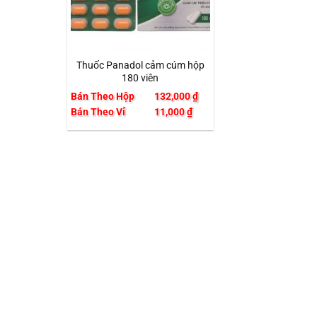
+
Thuốc Panadol cảm cúm hộp
180 viên
Bán Theo Hộp
132,000
₫
Bán Theo Vỉ
11,000
₫