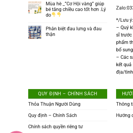
Mùa hè _”Cơ Hội vàng” giúp
Zalo:0
bé tăng chiều cao tốt hơn .Lý
do
*/Lưu ý
– Quý k
Phân biệt đau lưng và đau
thận
sĩ trướ
phẩm th
bổ sung
– Các 
kết quả
địa/tìn
QUY ĐỊNH – CHÍNH SÁCH
HƯỚ
Thỏa Thuận Người Dùng
Thông t
Quy định – Chính Sách
Hướng 
Chính sách quyền riêng tư