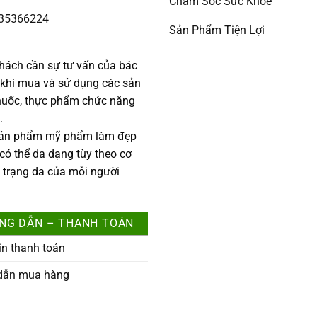
Chăm Sóc Sức Khỏe
335366224
Sản Phẩm Tiện Lợi
:
hách cần sự tư vấn của bác
c khi mua và sử dụng các sản
uốc, thực phẩm chức năng
.
sản phẩm mỹ phẩm làm đẹp
 có thể da dạng tùy theo cơ
h trạng da của mỗi người
NG DẪN – THANH TOÁN
in thanh toán
dẫn mua hàng