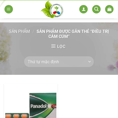
Skip
to
content
SẢN PHẨM
/
SẢN PHẨM ĐƯỢC GẮN THẺ “ĐIỀU TRỊ
CẢM CÚM”
LỌC