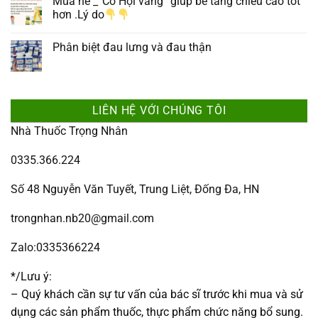
Mùa hè _”Cơ Hội vàng” giúp bé tăng chiều cao tốt
hơn .Lý do
Phân biệt đau lưng và đau thận
LIÊN HỆ VỚI CHÚNG TÔI
Nhà Thuốc Trọng Nhân
0335.366.224
Số 48 Nguyễn Văn Tuyết, Trung Liệt, Đống Đa, HN
trongnhan.nb20@gmail.com
Zalo:0335366224
*/Lưu ý:
– Quý khách cần sự tư vấn của bác sĩ trước khi mua và sử
dụng các sản phẩm thuốc, thực phẩm chức năng bổ sung.