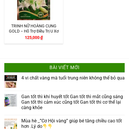
TRINH NỮ HOÀNG CUNG
GOLD – Hỗ Trợ Điều Trị U Xơ
125,000
₫
BÀI VIẾT MỚI
4 vi chất vàng mà tuổi trung niên không thể bỏ qua
Gan tốt thì khí huyết tốt Gan tốt thì mắt cũng sáng
Gan tốt thì cảm xúc cũng tốt Gan tốt thì cơ thể lại
càng khỏe
Mùa hè _”Cơ Hội vàng” giúp bé tăng chiều cao tốt
hơn .Lý do