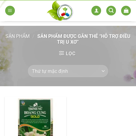
Skip
to
content
SẢN PHẨM
/
SẢN PHẨM ĐƯỢC GẮN THẺ “HỖ TRỢ ĐIỀU
TRỊ U XƠ”
LỌC