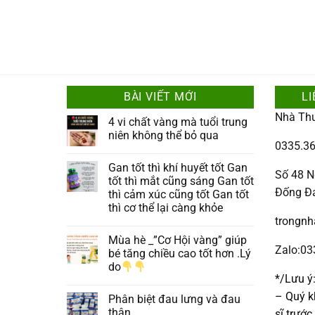
BÀI VIẾT MỚI
LI
Nhà Th
4 vi chất vàng mà tuổi trung
niên không thể bỏ qua
0335.36
Gan tốt thì khí huyết tốt Gan
Số 48 N
tốt thì mắt cũng sáng Gan tốt
Đống Đ
thì cảm xúc cũng tốt Gan tốt
thì cơ thể lại càng khỏe
trongn
Mùa hè _”Cơ Hội vàng” giúp
Zalo:0
bé tăng chiều cao tốt hơn .Lý
do
*/Lưu ý
– Quý k
Phân biệt đau lưng và đau
thận
sĩ trướ