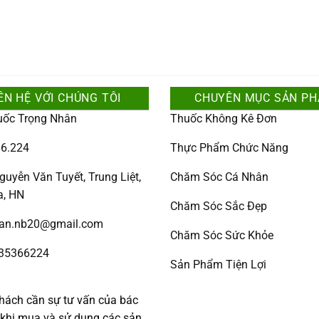
ÊN HỆ VỚI CHÚNG TÔI
CHUYÊN MỤC SẢN P
uốc Trọng Nhân
Thuốc Không Kê Đơn
6.224
Thực Phẩm Chức Năng
guyễn Văn Tuyết, Trung Liệt,
Chăm Sóc Cá Nhân
a, HN
Chăm Sóc Sắc Đẹp
han.nb20@gmail.com
Chăm Sóc Sức Khỏe
335366224
Sản Phẩm Tiện Lợi
:
hách cần sự tư vấn của bác
c khi mua và sử dụng các sản