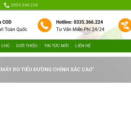
0335.366.224
vụ COD
Hotline: 0335.366.224
Vi Toàn Quốc
Tư Vấn Miễn Phí 24/24
 CHỦ
GIỚI THIỆU
TIN TỨC MỚI
LIÊN HỆ
MÁY ĐO TIỂU ĐƯỜNG CHÍNH XÁC CAO”