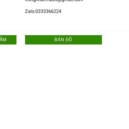
Zalo:0335366224
HẨM
BẢN ĐỒ