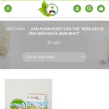
Skip
to
content
SẢN PHẨM
/
SẢN PHẨM ĐƯỢC GẮN THẺ “RÔM SẨY DỊ
ỨNG MẨN NGỨA MỤN NHỌT”
LỌC