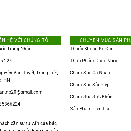
ÊN HỆ VỚI CHÚNG TÔI
CHUYÊN MỤC SẢN P
uốc Trọng Nhân
Thuốc Không Kê Đơn
6.224
Thực Phẩm Chức Năng
guyễn Văn Tuyết, Trung Liệt,
Chăm Sóc Cá Nhân
a, HN
Chăm Sóc Sắc Đẹp
han.nb20@gmail.com
Chăm Sóc Sức Khỏe
335366224
Sản Phẩm Tiện Lợi
:
hách cần sự tư vấn của bác
c khi mua và sử dụng các sản