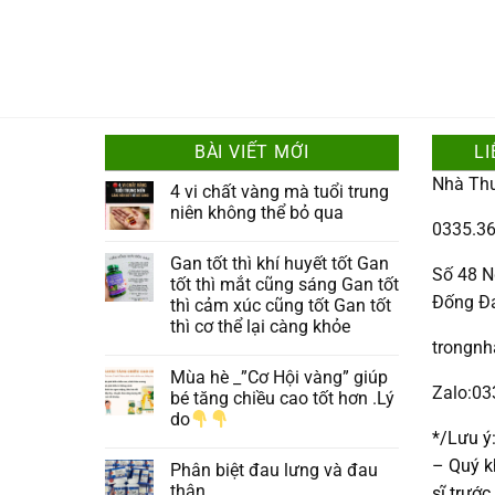
BÀI VIẾT MỚI
LI
Nhà Th
4 vi chất vàng mà tuổi trung
niên không thể bỏ qua
0335.36
Gan tốt thì khí huyết tốt Gan
Số 48 N
tốt thì mắt cũng sáng Gan tốt
Đống Đ
thì cảm xúc cũng tốt Gan tốt
thì cơ thể lại càng khỏe
trongn
Mùa hè _”Cơ Hội vàng” giúp
Zalo:0
bé tăng chiều cao tốt hơn .Lý
do
*/Lưu ý
– Quý k
Phân biệt đau lưng và đau
thận
sĩ trướ