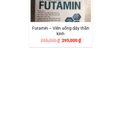
+
Futamin – Viên uống dây thần
kinh
Giá
Giá
335,000
₫
295,000
₫
gốc
hiện
là:
tại
335,000 ₫.
là:
295,000 ₫.