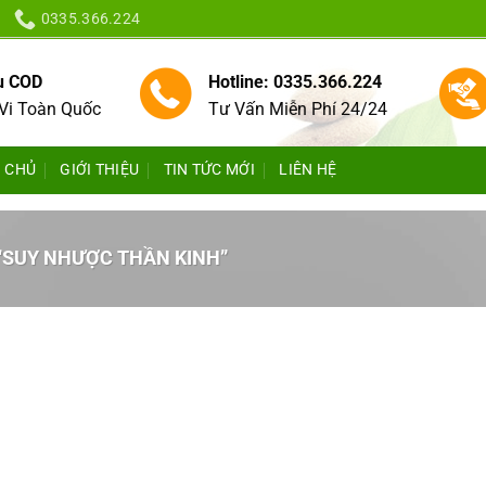
0335.366.224
vụ COD
Hotline: 0335.366.224
Vi Toàn Quốc
Tư Vấn Miễn Phí 24/24
 CHỦ
GIỚI THIỆU
TIN TỨC MỚI
LIÊN HỆ
“SUY NHƯỢC THẦN KINH”