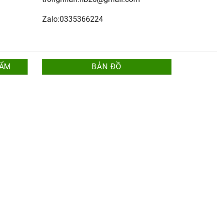
Zalo:0335366224
HẨM
BẢN ĐỒ