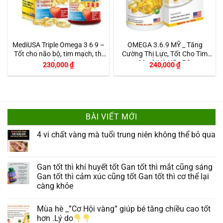
MediUSA Triple Omega 3 6 9 –
OMEGA 3.6.9 MỸ _ Tăng
Tốt cho não bộ, tim mạch, thị
Cường Thị Lực, Tốt Cho Tim
lực
Mạch Và Não Bộ
230,000
₫
240,000
₫
BÀI VIẾT MỚI
4 vi chất vàng mà tuổi trung niên không thể bỏ qua
Gan tốt thì khí huyết tốt Gan tốt thì mắt cũng sáng
Gan tốt thì cảm xúc cũng tốt Gan tốt thì cơ thể lại
càng khỏe
Mùa hè _”Cơ Hội vàng” giúp bé tăng chiều cao tốt
hơn .Lý do