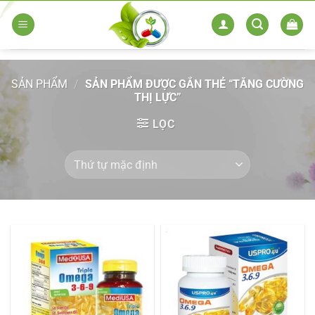
Skip
to
content
SẢN PHẨM
/
SẢN PHẨM ĐƯỢC GẮN THẺ “TĂNG CƯỜNG
THỊ LỰC”
LỌC