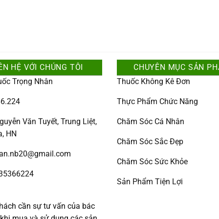
ÊN HỆ VỚI CHÚNG TÔI
CHUYÊN MỤC SẢN P
uốc Trọng Nhân
Thuốc Không Kê Đơn
6.224
Thực Phẩm Chức Năng
guyễn Văn Tuyết, Trung Liệt,
Chăm Sóc Cá Nhân
a, HN
Chăm Sóc Sắc Đẹp
han.nb20@gmail.com
Chăm Sóc Sức Khỏe
335366224
Sản Phẩm Tiện Lợi
:
hách cần sự tư vấn của bác
c khi mua và sử dụng các sản