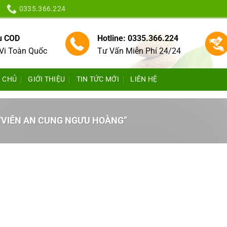
0335.366.224
vụ COD
Hotline: 0335.366.224
Vi Toàn Quốc
Tư Vấn Miễn Phí 24/24
 CHỦ
GIỚI THIỆU
TIN TỨC MỚI
LIÊN HỆ
“VIÊN AN CUNG NGƯU HOÀNG”