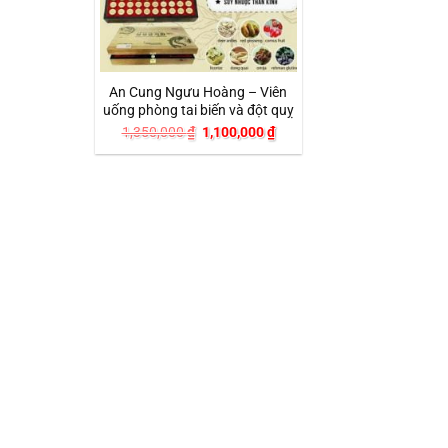
+
An Cung Ngưu Hoàng – Viên
uống phòng tai biến và đột quỵ
Giá
Giá
1,350,000
₫
1,100,000
₫
gốc
hiện
là:
tại
1,350,000 ₫.
là:
1,100,000 ₫.