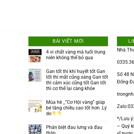
BÀI VIẾT MỚI
LI
Nhà Th
4 vi chất vàng mà tuổi trung
niên không thể bỏ qua
0335.36
Gan tốt thì khí huyết tốt Gan
Số 48 N
tốt thì mắt cũng sáng Gan tốt
Đống Đ
thì cảm xúc cũng tốt Gan tốt
thì cơ thể lại càng khỏe
trongn
Mùa hè _”Cơ Hội vàng” giúp
Zalo:0
bé tăng chiều cao tốt hơn .Lý
do
*/Lưu ý
– Quý k
Phân biệt đau lưng và đau
thận
sĩ trướ