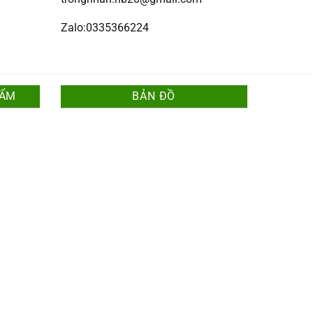
Zalo:0335366224
HẨM
BẢN ĐỒ