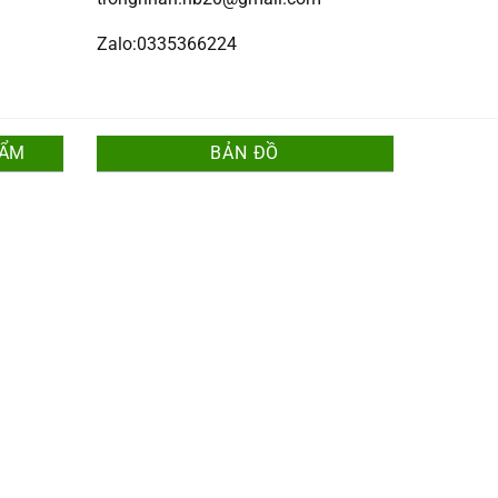
Zalo:0335366224
HẨM
BẢN ĐỒ