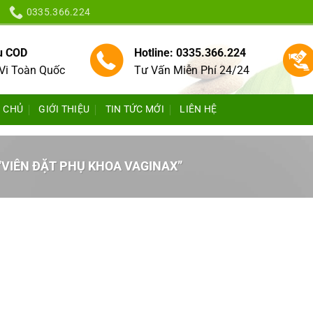
0335.366.224
vụ COD
Hotline: 0335.366.224
Vi Toàn Quốc
Tư Vấn Miễn Phí 24/24
 CHỦ
GIỚI THIỆU
TIN TỨC MỚI
LIÊN HỆ
VIÊN ĐẶT PHỤ KHOA VAGINAX”