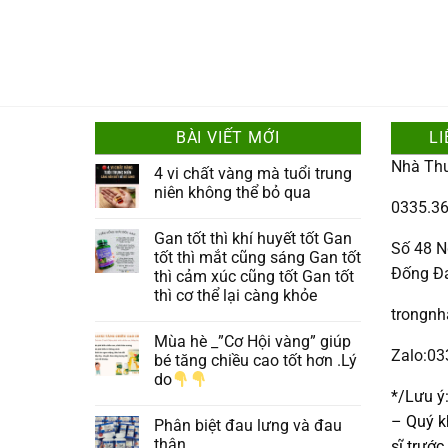
BÀI VIẾT MỚI
LI
Nhà Th
4 vi chất vàng mà tuổi trung
niên không thể bỏ qua
0335.36
Gan tốt thì khí huyết tốt Gan
Số 48 N
tốt thì mắt cũng sáng Gan tốt
Đống Đ
thì cảm xúc cũng tốt Gan tốt
thì cơ thể lại càng khỏe
trongn
Mùa hè _”Cơ Hội vàng” giúp
Zalo:0
bé tăng chiều cao tốt hơn .Lý
do
*/Lưu ý
– Quý k
Phân biệt đau lưng và đau
thận
sĩ trướ