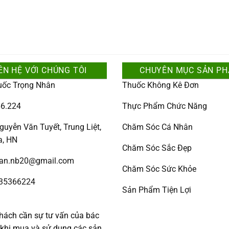
ÊN HỆ VỚI CHÚNG TÔI
CHUYÊN MỤC SẢN P
uốc Trọng Nhân
Thuốc Không Kê Đơn
6.224
Thực Phẩm Chức Năng
guyễn Văn Tuyết, Trung Liệt,
Chăm Sóc Cá Nhân
a, HN
Chăm Sóc Sắc Đẹp
han.nb20@gmail.com
Chăm Sóc Sức Khỏe
335366224
Sản Phẩm Tiện Lợi
:
hách cần sự tư vấn của bác
c khi mua và sử dụng các sản