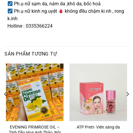
Ph.ụ nữ sạm da, nám da ,khô da, bốc hoả
Ph.ụ nữ kinh ng.uyệt
không đều chậm ki.nh , rong
k.inh
Hotline : 0335366224
SẢN PHẨM TƯƠNG TỰ
EVENING PRIMROSE OIL –
ATP Prett- Viên sáng da
Tinh Dầu Hoa Anh Thảo, Nội