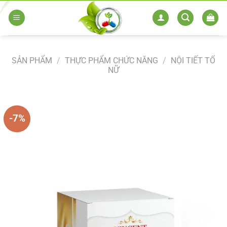
Skip
to
content
SẢN PHẨM
/
THỰC PHẨM CHỨC NĂNG
/
NỘI TIẾT TỐ
NỮ
-7%