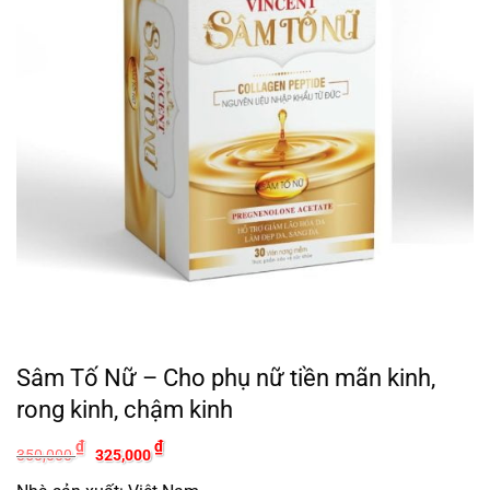
Sâm Tố Nữ – Cho phụ nữ tiền mãn kinh,
rong kinh, chậm kinh
Giá
Giá
₫
₫
350,000
325,000
gốc
hiện
là:
tại