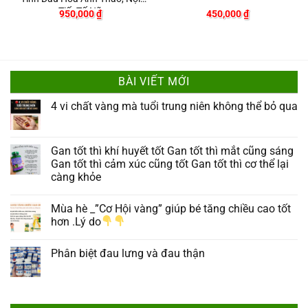
Tiết Tố Nữ
950,000
₫
450,000
₫
BÀI VIẾT MỚI
4 vi chất vàng mà tuổi trung niên không thể bỏ qua
Gan tốt thì khí huyết tốt Gan tốt thì mắt cũng sáng
Gan tốt thì cảm xúc cũng tốt Gan tốt thì cơ thể lại
càng khỏe
Mùa hè _”Cơ Hội vàng” giúp bé tăng chiều cao tốt
hơn .Lý do
Phân biệt đau lưng và đau thận