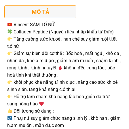
MÔ TẢ
Vincent SÂM TỐ NỮ
Collagen Peptide (Nguyên liệu nhập khẩu từ Đức)
Tăng cường s.ức kh.oẻ , hạn chế suy giảm n.ội ti.ết
t.ố nữ
Giảm sự biến đổi cơ thể : Bốc hoả , mất ngủ , khô da ,
nhăn da , khô â.m đ.ạo , giảm h.am m.uốn , chậm k.inh ,
rong k.inh , k.inh ng.uyệt
không đều ,rụng tóc , bốc
hoả tính khí thất thường ..
khôi phục khả năng t.ì.nh d.ục , nâng cao sức kh.oẻ
s.inh s.ản, tăng khả năng c.ó th.ai
Hỗ trợ làm chậm khả năng lão hoá ,giúp da tươi
sáng hồng hào
Đối tượng sử dụng :
Ph.ụ nữ suy giảm chức năng si.nh lý , khô hạn , giảm
h.am mu.ốn , mãn d.ục sớm