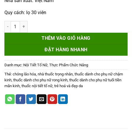
Nhà sản xuất: Việt Nam
350,000 ₫.
là:
325,000 ₫.
Quy cách: lọ 30 viên
Sâm Tố Nữ - Cho phụ nữ tiền mãn kinh, rong kinh, chậm kinh số lượn
THÊM VÀO GIỎ HÀNG
ĐẶT HÀNG NHANH
Danh mục:
Nội Tiết Tố Nữ
,
Thực Phẩm Chức Năng
Thẻ:
chóng lão hóa
,
nhà thuốc trọng nhân
,
thuốc dành cho phụ nữ chậm
kinh
,
thuốc dành cho phụ nữ rong kinh
,
thuốc dành cho phụ nữ tuổi tiền
mãn kinh
,
thuốc nội tiết tố nữ
,
trẻ hoá và đẹp da