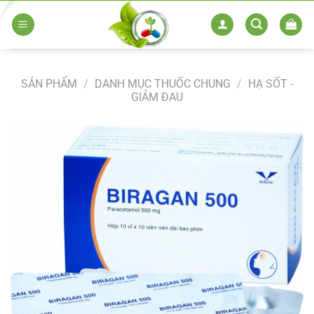
Skip
to
content
SẢN PHẨM
/
DANH MỤC THUỐC CHUNG
/
HẠ SỐT -
GIẢM ĐAU