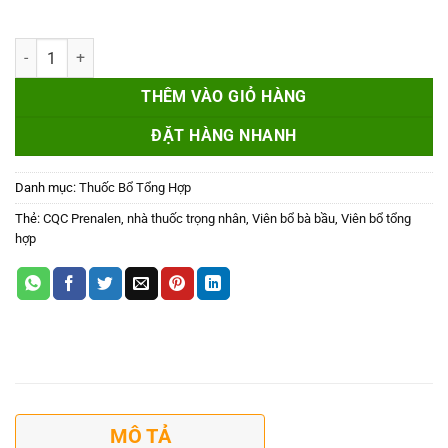
CQC PRENALEN - Viên Bổ Bà Bầu số lượng
THÊM VÀO GIỎ HÀNG
ĐẶT HÀNG NHANH
Danh mục:
Thuốc Bổ Tổng Hợp
Thẻ:
CQC Prenalen
,
nhà thuốc trọng nhân
,
Viên bổ bà bầu
,
Viên bổ tổng
hợp
MÔ TẢ