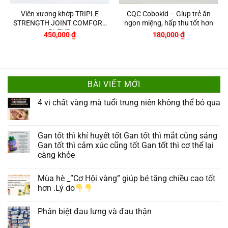
Viên xương khớp TRIPLE
CQC Cobokid – Gíup trẻ ăn
STRENGTH JOINT COMFORT
ngon miệng, hấp thu tốt hơn
BLEND
450,000
₫
180,000
₫
BÀI VIẾT MỚI
4 vi chất vàng mà tuổi trung niên không thể bỏ qua
Gan tốt thì khí huyết tốt Gan tốt thì mắt cũng sáng
Gan tốt thì cảm xúc cũng tốt Gan tốt thì cơ thể lại
càng khỏe
Mùa hè _”Cơ Hội vàng” giúp bé tăng chiều cao tốt
hơn .Lý do
Phân biệt đau lưng và đau thận