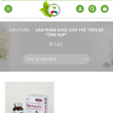
Skip
to
content
SẢN PHẨM
/
SẢN PHẨM ĐƯỢC GẮN THẺ “VIÊN BỔ
TỔNG HỢP”
LỌC