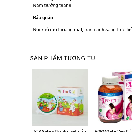
Nam trưởng thành
Bảo quản :
Nơi khô ráo thoáng mát, tránh ánh sáng trực tiế
SẢN PHẨM TƯƠNG TỰ
+
+
 Số 1 Của ÚC
ATP Gakid- Thanh nhiệt, giảo
FORMOM – Viên Bổ