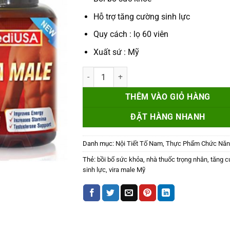
Hỗ trợ tăng cường sinh lực
Quy cách : lọ 60 viên
Xuất sứ : Mỹ
Vira Male - Hỗ trợ tăng cường sinh lực số lượ
THÊM VÀO GIỎ HÀNG
ĐẶT HÀNG NHANH
Danh mục:
Nội Tiết Tố Nam
,
Thực Phẩm Chức Năn
Thẻ:
bồi bổ sức khỏa
,
nhà thuốc trọng nhân
,
tăng 
sinh lực
,
vira male Mỹ