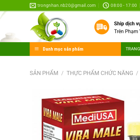
Skip
trongnhan.nb20@gmail.com
08:00 - 17:00
to
content
Ship dịch 
Trên Phạm 
Danh mục sản phẩm
TRANG
SẢN PHẨM
/
THỰC PHẨM CHỨC NĂNG
/