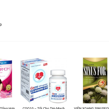
p
+
+
 Tổng Hợp
COQ10 – Tốt Cho Tim Mạch
VIÊN XOANG SINUSFO