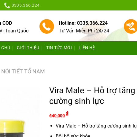
0335.366.224
vụ COD
Hotline: 0335.366.224
Vi Toàn Quốc
Tư Vấn Miễn Phí 24/24
 CHỦ
GIỚI THIỆU
TIN TỨC MỚI
LIÊN HỆ
NỘI TIẾT TỐ NAM
Vira Male – Hỗ trợ tăng
cường sinh lực
₫
640,000
Vira Male – Hỗ trợ tăng cường sinh l
Bồi bổ sức khỏe