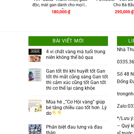
độc, mát gan dành cho mọi lứa
Cho Bà Bầ
tuổi
00
₫
180,000
₫
295,000
₫
BÀI VIẾT MỚI
LI
Nhà Th
4 vi chất vàng mà tuổi trung
niên không thể bỏ qua
0335.36
Gan tốt thì khí huyết tốt Gan
Số 48 N
tốt thì mắt cũng sáng Gan tốt
Đống Đ
thì cảm xúc cũng tốt Gan tốt
thì cơ thể lại càng khỏe
trongn
Mùa hè _”Cơ Hội vàng” giúp
Zalo:0
bé tăng chiều cao tốt hơn .Lý
do
*/Lưu ý
– Quý k
Phân biệt đau lưng và đau
thận
sĩ trướ