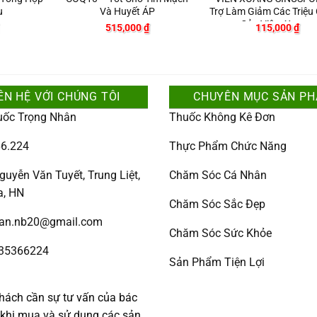
u
Và Huyết ÁP
Trợ Làm Giảm Các Triệu
Của Viêm Xoang
515,000
₫
115,000
₫
ÊN HỆ VỚI CHÚNG TÔI
CHUYÊN MỤC SẢN P
uốc Trọng Nhân
Thuốc Không Kê Đơn
6.224
Thực Phẩm Chức Năng
guyễn Văn Tuyết, Trung Liệt,
Chăm Sóc Cá Nhân
a, HN
Chăm Sóc Sắc Đẹp
han.nb20@gmail.com
Chăm Sóc Sức Khỏe
335366224
Sản Phẩm Tiện Lợi
:
hách cần sự tư vấn của bác
c khi mua và sử dụng các sản