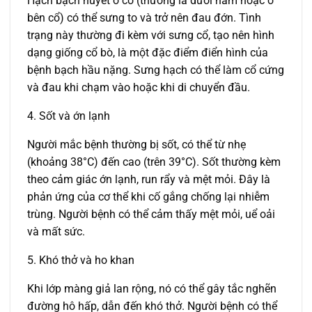
Hạch bạch huyết ở cổ (thường là dưới hàm hoặc ở
bên cổ) có thể sưng to và trở nên đau đớn. Tình
trạng này thường đi kèm với sưng cổ, tạo nên hình
dạng giống cổ bò, là một đặc điểm điển hình của
bệnh bạch hầu nặng. Sưng hạch có thể làm cổ cứng
và đau khi chạm vào hoặc khi di chuyển đầu.
4. Sốt và ớn lạnh
Người mắc bệnh thường bị sốt, có thể từ nhẹ
(khoảng 38°C) đến cao (trên 39°C). Sốt thường kèm
theo cảm giác ớn lạnh, run rẩy và mệt mỏi. Đây là
phản ứng của cơ thể khi cố gắng chống lại nhiễm
trùng. Người bệnh có thể cảm thấy mệt mỏi, uể oải
và mất sức.
5. Khó thở và ho khan
Khi lớp màng giả lan rộng, nó có thể gây tắc nghẽn
đường hô hấp, dẫn đến khó thở. Người bệnh có thể