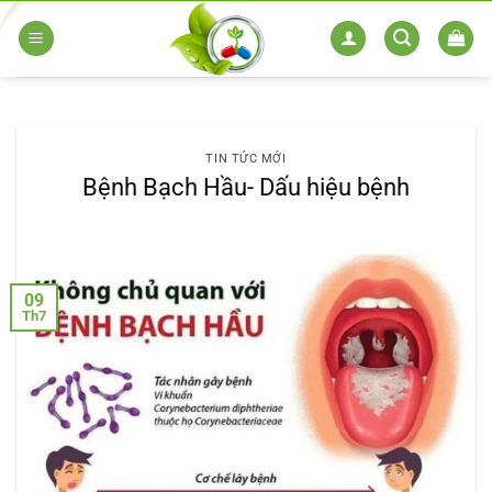
Skip
to
content
TIN TỨC MỚI
Bệnh Bạch Hầu- Dấu hiệu bệnh
09
Th7