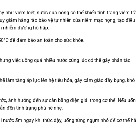
ày như viêm loét, nước quá nóng có thể khiến tình trạng viêm t
 suy giảm hàng rào bảo vệ tự nhiên của niêm mạc họng, tạo điều
êm nhiễm đường hô hấp.
0°C để đảm bảo an toàn cho sức khỏe.
hưng việc uống quá nhiều nước cùng lúc có thể gây phản tác
hể làm tăng áp lực lên hệ tiêu hóa, gây cảm giác đầy bụng, khó
c, ảnh hưởng đến sự cân bằng điện giải trong cơ thể. Nếu uố
ẫn đến tình trạng phù nề nhẹ.
l nước ấm ngay khi thức dậy, uống từng ngụm nhỏ để cơ thể h