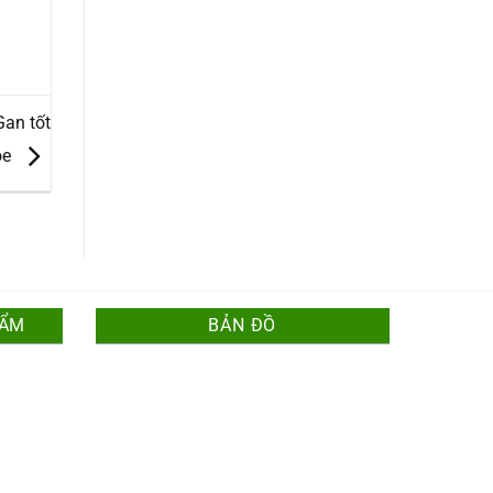
Gan tốt
ỏe
HẨM
BẢN ĐỒ