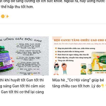
t ong để tăng cường lợi ích sức khỏe. Ngoài ra, hãy uống nước
thể hấp thu tốt hơn.
!
thì khí huyết tốt Gan tốt thì
Mùa hè _”Cơ Hội vàng” giúp bé
g sáng Gan tốt thì cảm xúc
tăng chiều cao tốt hơn .Lý do
 Gan tốt thì cơ thể lại càng