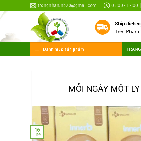
Skip
trongnhan.nb20@gmail.com
08:00 - 17:00
to
content
Ship dịch 
Trên Phạm 
Danh mục sản phẩm
TRANG
MỖI NGÀY MỘT LY
16
Th4