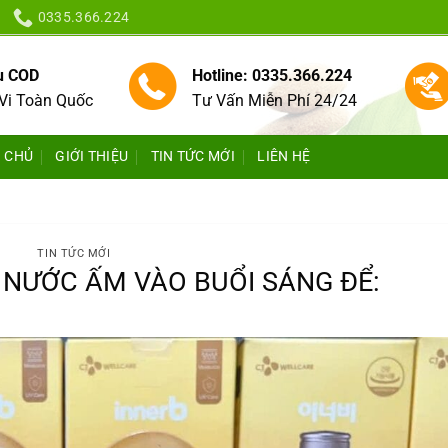
0335.366.224
vụ COD
Hotline: 0335.366.224
Vi Toàn Quốc
Tư Vấn Miễn Phí 24/24
 CHỦ
GIỚI THIỆU
TIN TỨC MỚI
LIÊN HỆ
TIN TỨC MỚI
 NƯỚC ẤM VÀO BUỔI SÁNG ĐỂ: