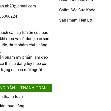
han.nb20@gmail.com
Chăm Sóc Sức Khỏe
335366224
Sản Phẩm Tiện Lợi
:
hách cần sự tư vấn của bác
c khi mua và sử dụng các sản
uốc, thực phẩm chức năng
.
sản phẩm mỹ phẩm làm đẹp
 có thể da dạng tùy theo cơ
h trạng da của mỗi người
NG DẪN – THANH TOÁN
in thanh toán
dẫn mua hàng