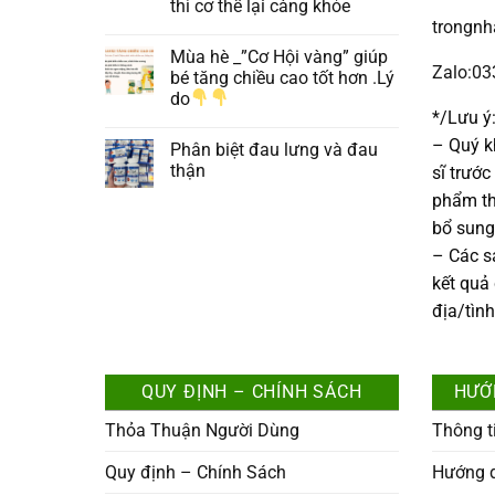
thì cơ thể lại càng khỏe
trongn
Mùa hè _”Cơ Hội vàng” giúp
Zalo:0
bé tăng chiều cao tốt hơn .Lý
do
*/Lưu ý
– Quý k
Phân biệt đau lưng và đau
thận
sĩ trướ
phẩm th
bổ sung
– Các 
kết quả
địa/tìn
QUY ĐỊNH – CHÍNH SÁCH
HƯỚ
Thỏa Thuận Người Dùng
Thông t
Quy định – Chính Sách
Hướng 