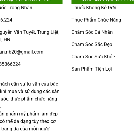
uốc Trọng Nhân
Thuốc Không Kê Đơn
6.224
Thực Phẩm Chức Năng
guyễn Văn Tuyết, Trung Liệt,
Chăm Sóc Cá Nhân
a, HN
Chăm Sóc Sắc Đẹp
han.nb20@gmail.com
Chăm Sóc Sức Khỏe
335366224
Sản Phẩm Tiện Lợi
:
hách cần sự tư vấn của bác
c khi mua và sử dụng các sản
uốc, thực phẩm chức năng
.
sản phẩm mỹ phẩm làm đẹp
 có thể da dạng tùy theo cơ
h trạng da của mỗi người