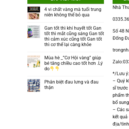
Nhà Th
4 vi chất vàng mà tuổi trung
niên không thể bỏ qua
0335.36
Gan tốt thì khí huyết tốt Gan
Số 48 N
tốt thì mắt cũng sáng Gan tốt
Đống Đ
thì cảm xúc cũng tốt Gan tốt
thì cơ thể lại càng khỏe
trongn
Mùa hè _”Cơ Hội vàng” giúp
Zalo:0
bé tăng chiều cao tốt hơn .Lý
do
*/Lưu ý
– Quý k
Phân biệt đau lưng và đau
thận
sĩ trướ
phẩm th
bổ sung
– Các 
kết quả
địa/tìn