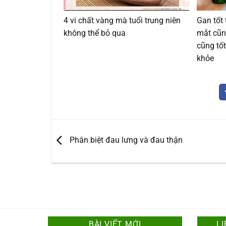
4 vi chất vàng mà tuổi trung niên
Gan tốt 
không thể bỏ qua
mắt cũn
cũng tốt
khỏe
Phân biệt đau lưng và đau thận
BÀI VIẾT MỚI
LI