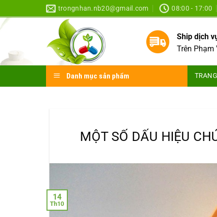
Skip
trongnhan.nb20@gmail.com
08:00 - 17:00
to
content
Ship dịch 
Trên Phạm 
Danh mục sản phẩm
TRANG
MỘT SỐ DẤU HIỆU CHỨ
14
Th10