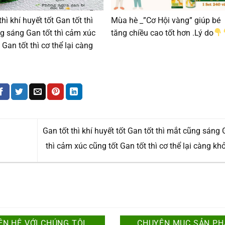
thì khí huyết tốt Gan tốt thì
Mùa hè _”Cơ Hội vàng” giúp bé
g sáng Gan tốt thì cảm xúc
tăng chiều cao tốt hơn .Lý do
 Gan tốt thì cơ thể lại càng
Gan tốt thì khí huyết tốt Gan tốt thì mắt cũng sáng 
thì cảm xúc cũng tốt Gan tốt thì cơ thể lại càng kh
ÊN HỆ VỚI CHÚNG TÔI
CHUYÊN MỤC SẢN P