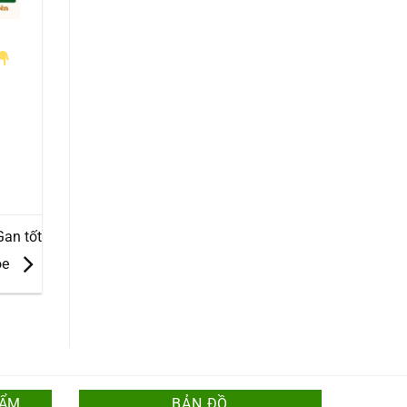
Gan tốt
ỏe
HẨM
BẢN ĐỒ